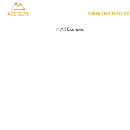
ACE IELTS
KIỂM TRA ĐẦU V
< All Exerises