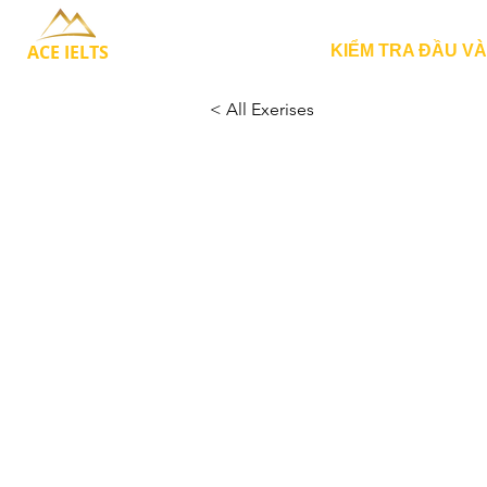
ACE IELTS
KIỂM TRA ĐẦU V
< All Exerises