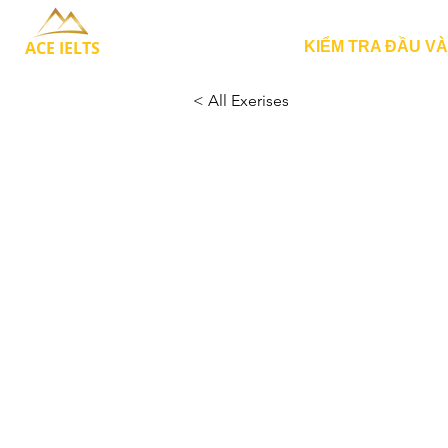
ACE IELTS
KIỂM TRA ĐẦU V
< All Exerises