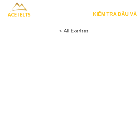
ACE IELTS
KIỂM TRA ĐẦU V
< All Exerises