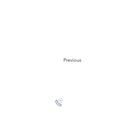
Previous
Zalo: (+1) 609-839-9112