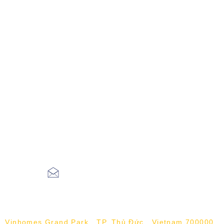
aceieltscenter@gmail.com
Vinhomes Grand Park , TP. Thủ Đức , Vietnam 700000