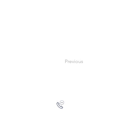
Previous
Zalo: (+1) 609-839-9112