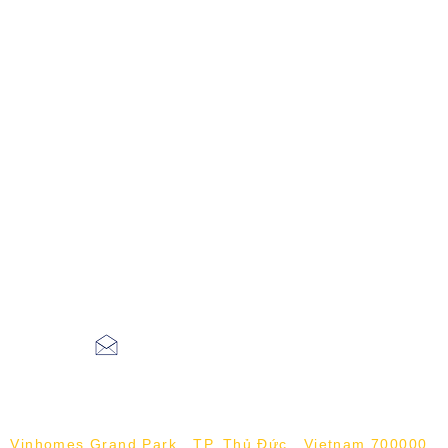
aceieltscenter@gmail.com
Vinhomes Grand Park , TP. Thủ Đức , Vietnam 700000