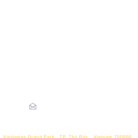
aceieltscenter@gmail.com
Vinhomes Grand Park , TP. Thủ Đức , Vietnam 700000