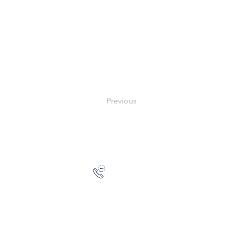
Previous
Zalo: (+1) 609-839-9112