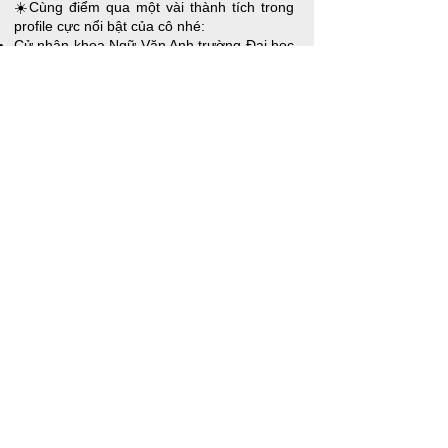
☀️Cùng điểm qua một vài thành tích trong
profile cực nổi bật của cô nhé:
Cử nhân khoa Ngữ Văn Anh trường Đại học
Khoa học Xã hội và Nhân văn
Bằng thạc sĩ Ngôn ngữ học ứng dụng và
TESOL tại Đại học Macquarie, Úc
Chương trình Anh ngữ chuyên sâu tại Đại
học Macquarie
Giấy chứng nhận làm việc với người khuyết
tật tại Úc
Chứng chỉ làm việc với phiên dịch viên tại
Úc
​Ms. Võ Kiều Bích
Teacher