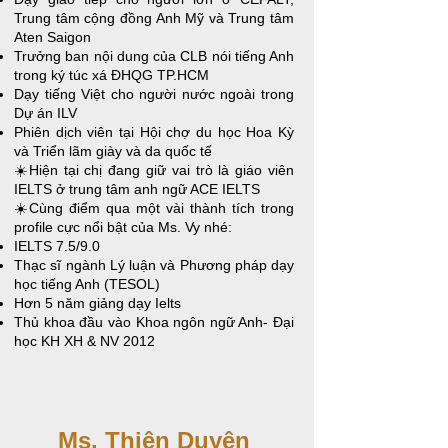
Trung tâm cộng đồng Anh Mỹ và Trung tâm
Aten Saigon
Trưởng ban nội dung của CLB nói tiếng Anh
trong ký túc xá ĐHQG TP.HCM
Dạy tiếng Việt cho người nước ngoài trong
Dự án ILV
Phiên dịch viên tại Hội chợ du học Hoa Kỳ
và Triển lãm giày và da quốc tế
☀️Hiện tại chị đang giữ vai trò là giáo viên
IELTS ở trung tâm anh ngữ ACE IELTS
☀️Cùng điểm qua một vài thành tích trong
profile cực nổi bật của Ms. Vy nhé:
IELTS 7.5/9.0​
Thạc sĩ ngành Lý luận và Phương pháp dạy
học tiếng Anh (TESOL)
Hơn 5 năm giảng dạy Ielts
Thủ khoa đầu vào Khoa ngôn ngữ Anh- Đại
học KH XH & NV 2012
​Ms. Thiên Duyên