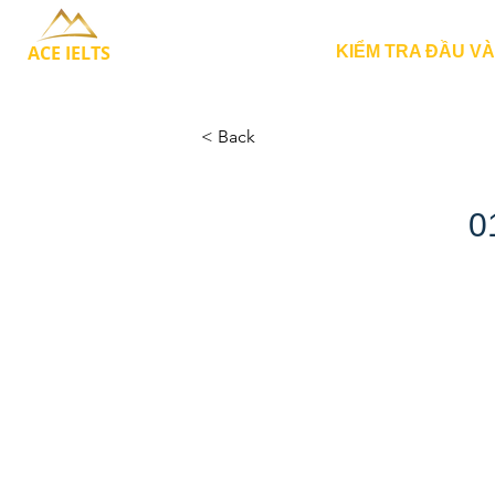
ACE IELTS
KIỂM TRA ĐẦU V
< Back
0